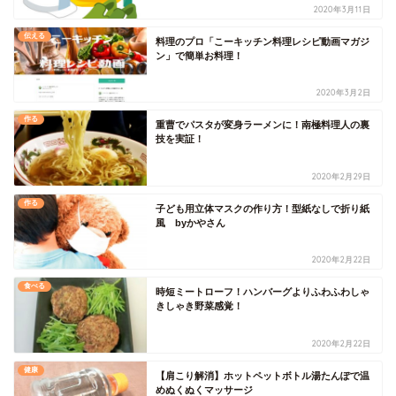
2020年3月11日
伝える
料理のプロ「こーキッチン料理レシピ動画マガジ
ン」で簡単お料理！
2020年3月2日
作る
重曹でパスタが変身ラーメンに！南極料理人の裏
技を実証！
2020年2月29日
作る
子ども用立体マスクの作り方！型紙なしで折り紙
風 byかやさん
2020年2月22日
食べる
時短ミートローフ！ハンバーグよりふわふわしゃ
きしゃき野菜感覚！
2020年2月22日
健康
【肩こり解消】ホットペットボトル湯たんぽで温
めぬくぬくマッサージ