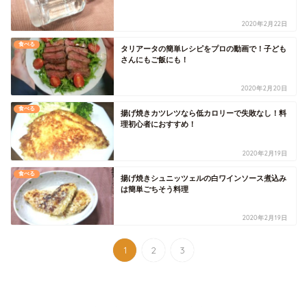
2020年2月22日
食べる
タリアータの簡単レシピをプロの動画で！子ども
さんにもご飯にも！
2020年2月20日
食べる
揚げ焼きカツレツなら低カロリーで失敗なし！料
理初心者におすすめ！
2020年2月19日
食べる
揚げ焼きシュニッツェルの白ワインソース煮込み
は簡単ごちそう料理
2020年2月19日
1
2
3