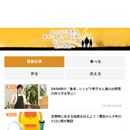
みんなの知恵を
集めて 残して 活用して
伝えていこう
次の世代へ
最新記事
食べる
作る
伝える
食べる
DASH村の「食卓」レシピで孝子さん達のお料理
の作り方を学ぶ！
2020年4月28日
伝える
災害時に生きる知恵を伝えよう！震災から９年の
3.11に残す教訓